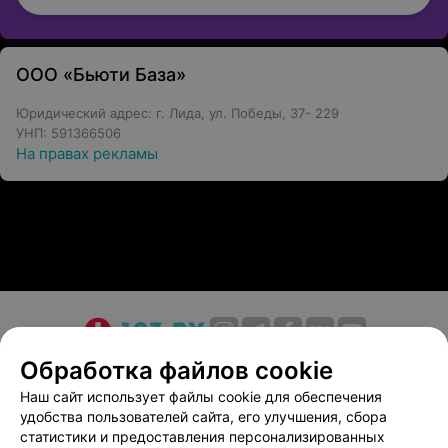
ООО «Бьюти База»
Юридический адрес: г. Лида, ул. Победы, 37- 229
УНП: 591366506
На правах рекламы
О проекте
Новости проекта
Размещение рекламы
Обработка файлов cookie
Медицинский маркетинг
Публичный договор
Наш сайт использует файлы cookie для обеспечения
удобства пользователей сайта, его улучшения, сбора
Пользовательское соглашение
Способы оплаты
статистики и предоставления персонализированных
Вакансии
Партнеры